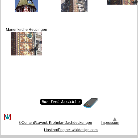
Marienkirche Reutlingen
Nur-Text-Ansicht »
nach
oben
©Content/Layout: Krohnke-Dachdeckungen
Impressum
Hosting/Engine: wikidesign.com